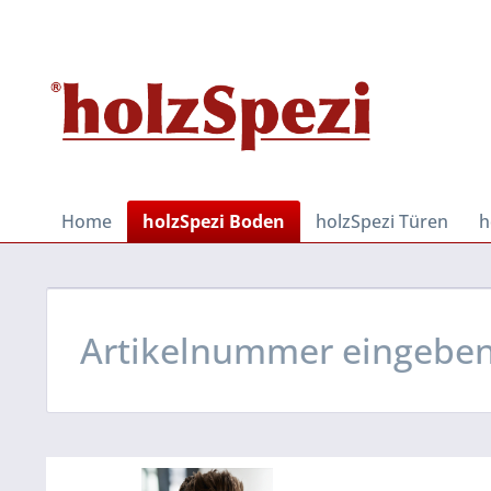
Home
holzSpezi Boden
holzSpezi Türen
h