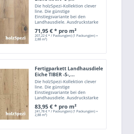
Die holzSpezi-Kollektion clever
line. Die günstige
Einstiegsvariante bei den
Landhausdiele. Ausdruckstarke
lebhafte Holzoptiken in natur,
71,95 € * pro m²
weiß und Rohholzoptik.
207,22 € * / Packung(en) (1 Packung(en) =
Großzügige Raumgestaltungen
2,88 m²)
sind möglich. - günstige
Einstiegsvariante -...
Fertigparkett Landhausdiele
Eiche TIBER -S-,...
Die holzSpezi-Kollektion clever
line. Die günstige
Einstiegsvariante bei den
Landhausdiele. Ausdruckstarke
lebhafte Holzoptiken in natur,
83,95 € * pro m²
weiß und Rohholzoptik.
241,78 € * / Packung(en) (1 Packung(en) =
Großzügige Raumgestaltungen
2,88 m²)
sind möglich. - günstige
Einstiegsvariante -...