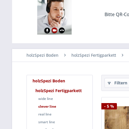
Bitte QR-Co
holzSpezi Boden
holzSpezi Fertigparkett
holzSpezi Boden
Filtern
holzSpezi Fertigparkett
wide line
- 5 %
clever line
real line
smart line