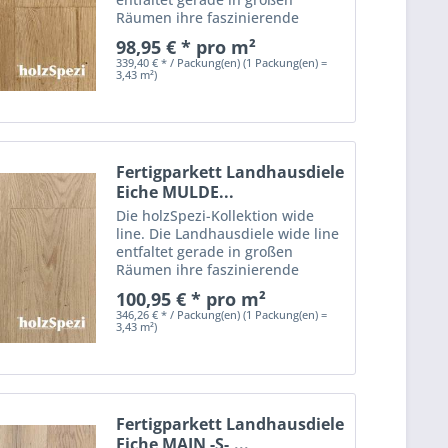
Räumen ihre faszinierende
Wirkung. Diese Breitdiele erweist
98,95 € * pro m²
sich ebenfalls als beste Wahl,
339,40 € * / Packung(en) (1 Packung(en) =
wenn mit einem geölten
3,43 m²)
Naturholzboden besondere...
Fertigparkett Landhausdiele
Eiche MULDE...
Die holzSpezi-Kollektion wide
line. Die Landhausdiele wide line
entfaltet gerade in großen
Räumen ihre faszinierende
Wirkung. Diese Breitdiele erweist
100,95 € * pro m²
sich ebenfalls als beste Wahl,
346,26 € * / Packung(en) (1 Packung(en) =
wenn mit einem geölten
3,43 m²)
Naturholzboden besondere...
Fertigparkett Landhausdiele
Eiche MAIN -S-,...