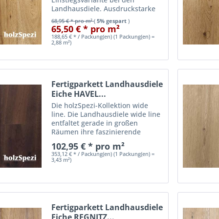
Landhausdiele. Ausdruckstarke
lebhafte Holzoptiken in natur,
68,95 € * pro m²
(
5% gespart
)
weiß und Rohholzoptik.
65,50 € * pro m²
Großzügige Raumgestaltungen
188,65 € * / Packung(en) (1 Packung(en) =
2,88 m²)
sind möglich. - günstige
Einstiegsvariante -...
Fertigparkett Landhausdiele
Eiche HAVEL...
Die holzSpezi-Kollektion wide
line. Die Landhausdiele wide line
entfaltet gerade in großen
Räumen ihre faszinierende
Wirkung. Diese Breitdiele erweist
102,95 € * pro m²
sich ebenfalls als beste Wahl,
353,12 € * / Packung(en) (1 Packung(en) =
wenn mit einem geölten
3,43 m²)
Naturholzboden besondere...
Fertigparkett Landhausdiele
Eiche REGNITZ...