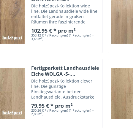
Die holzSpezi-Kollektion wide
line. Die Landhausdiele wide line
entfaltet gerade in großen
Räumen ihre faszinierende
Wirkung. Diese Breitdiele erweist
102,95 € * pro m²
sich ebenfalls als beste Wahl,
353,12 € * / Packung(en) (1 Packung(en) =
wenn mit einem geölten
3,43 m²)
Naturholzboden besondere...
Fertigparkett Landhausdiele
Eiche WOLGA -S-,...
Die holzSpezi-Kollektion clever
line. Die günstige
Einstiegsvariante bei den
Landhausdiele. Ausdruckstarke
lebhafte Holzoptiken in natur,
79,95 € * pro m²
weiß und Rohholzoptik.
230,26 € * / Packung(en) (1 Packung(en) =
Großzügige Raumgestaltungen
2,88 m²)
sind möglich. - günstige
Einstiegsvariante -...