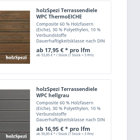
holzSpezi Terrassendiele
WPC ThermoEICHE
Composite 60 % Holzfasern
(Eiche), 30 % Polyethylen, 10 %
Verbundstoffe
Dauerhaftigkeitsklasse nach DIN
EN 350-2: II = dauerhaft WPC -
ab 17,95 € * pro lfm
Terrassendielen (Wood Polymere
ab 53,85 € * / Stück (1 Stück = 3 lfm)
Composite) sind eine ideale
Alternative zu den klassischen
Holzdielen....
holzSpezi Terrassendiele
WPC hellgrau
Composite 60 % Holzfasern
(Eiche), 30 % Polyethylen, 10 %
Verbundstoffe
Dauerhaftigkeitsklasse nach DIN
EN 350-2: II = dauerhaft WPC -
ab 16,95 € * pro lfm
Terrassendielen (Wood Polymere
ab 50,85 € * / Stück (1 Stück = 3 lfm)
Composite) sind eine ideale