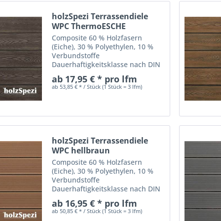
holzSpezi Terrassendiele
WPC ThermoESCHE
Composite 60 % Holzfasern
(Eiche), 30 % Polyethylen, 10 %
Verbundstoffe
Dauerhaftigkeitsklasse nach DIN
EN 350-2 : II = dauerhaft WPC -
ab 17,95 € * pro lfm
Terrassendielen (Wood Polymere
ab 53,85 € * / Stück (1 Stück = 3 lfm)
Composite) sind eine ideale
Alternative zu den klassischen
Holzdielen....
holzSpezi Terrassendiele
WPC hellbraun
Composite 60 % Holzfasern
(Eiche), 30 % Polyethylen, 10 %
Verbundstoffe
Dauerhaftigkeitsklasse nach DIN
EN 350-2: II = dauerhaft WPC -
ab 16,95 € * pro lfm
Terrassendielen (Wood Polymere
ab 50,85 € * / Stück (1 Stück = 3 lfm)
Composite) sind eine ideale