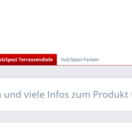
olzSpezi Terrassendiele
holzSpezi Farben