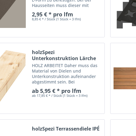
Hausseiten muss dieser mit
einem Abstand von mindestens 2
2,95 € * pro lfm
cm an der Hauswand und nicht
8,85 € * / Stück (1 Stück = 3 lfm)
an der Terrassendiele befestigt
werden, damit das...
holzSpezi
Unterkonstruktion Lärche
europäisch
HOLZ ARBEITET Daher muss das
Material von Dielen und
Unterkonstruktion aufeinander
abgestimmt sein. Bei
Hartholzdielen ist eine
ab 5,95 € * pro lfm
Unterkonstruktion aus Hartholz
ab 17,85 € * / Stück (1 Stück = 3 lfm)
empfehlenswert, bei Nadelholz
sollte eine Konstruktion aus
Nadelholz verwendet...
holzSpezi Terrassendiele IPÉ