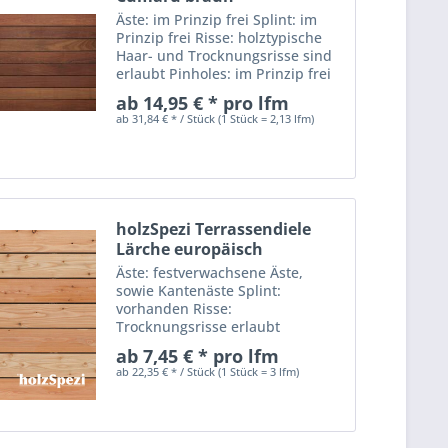
Äste: im Prinzip frei Splint: im
Prinzip frei Risse: holztypische
Haar- und Trocknungsrisse sind
erlaubt Pinholes: im Prinzip frei
Harzgallen: im Prinzip frei
ab 14,95 € * pro lfm
Dauerhaftigkeitsklasse nach DIN
ab 31,84 € * / Stück (1 Stück = 2,13 lfm)
EN 350-2: I = sehr dauerhaft Die
Holzart...
holzSpezi Terrassendiele
Lärche europäisch
Äste: festverwachsene Äste,
sowie Kantenäste Splint:
vorhanden Risse:
Trocknungsrisse erlaubt
Pinholes: im Prinzip frei
ab 7,45 € * pro lfm
Harzgallen: vereinzelt erlaubt
ab 22,35 € * / Stück (1 Stück = 3 lfm)
Dauerhaftigkeitsklasse nach DIN
EN 350-2: II - III = dauerhaft bis
mäßig dauerhaft...