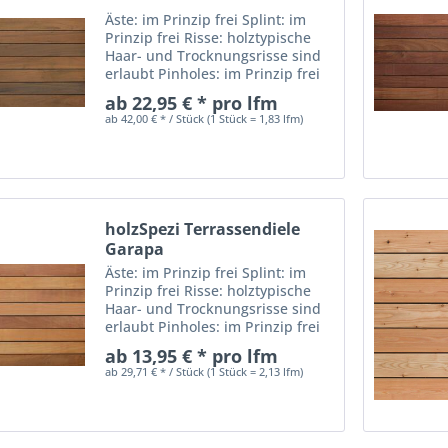
Äste: im Prinzip frei Splint: im
Prinzip frei Risse: holztypische
Haar- und Trocknungsrisse sind
erlaubt Pinholes: im Prinzip frei
Harzgallen: im Prinzip frei
ab 22,95 € * pro lfm
Dauerhaftigkeitsklasse nach DIN
ab 42,00 € * / Stück (1 Stück = 1,83 lfm)
EN 350-2: I = sehr dauerhaft Die
Holzart Ipe...
holzSpezi Terrassendiele
Garapa
Äste: im Prinzip frei Splint: im
Prinzip frei Risse: holztypische
Haar- und Trocknungsrisse sind
erlaubt Pinholes: im Prinzip frei
Harzgallen: im Prinzip frei
ab 13,95 € * pro lfm
Dauerhaftigkeitsklasse nach DIN
ab 29,71 € * / Stück (1 Stück = 2,13 lfm)
EN 350-2: I - II = sehr dauerhaft
bis...