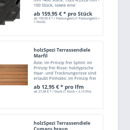
100 Stück, sowie eine
Bohrlochschablone als
ab 159,95 € * pro Stück
Fugenabstandshalter und Profi-
ab 159,95 € * / Packung(en) (1 Packung(en) =
Bit TX20. Bedarf bei einer 145
1 Stück)
mm breiten Diele mit 5,0 mm
Fuge:...
holzSpezi Terrassendiele
Marfil
Äste: im Prinzip frei Splint: im
Prinzip frei Risse: holztypische
Haar- und Trocknungsrisse sind
erlaubt Pinholes: im Prinzip frei
Harzgallen: im Prinzip frei
ab 12,95 € * pro lfm
Dauerhaftigkeitsklasse nach DIN
ab 27,58 € * / Stück (1 Stück = 2,13 lfm)
EN 350-2: I - II = sehr dauerhaft
bis...
holzSpezi Terrassendiele
Cumaru braun