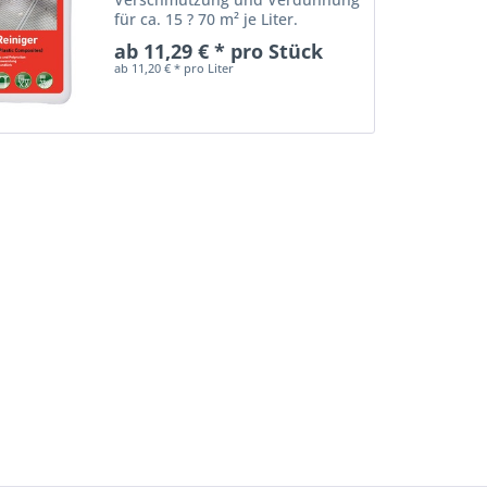
für ca. 15 ? 70 m² je Liter.
Geeignet für Grundreinigung von
ab 11,29 € * pro Stück
WPC (Wood-Plastic-Composites),
ab 11,20 € * pro Liter
sowie Resysta und
Polyrattanflächen. Der speziell...