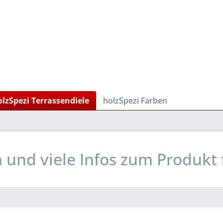
olzSpezi Terrassendiele
holzSpezi Farben