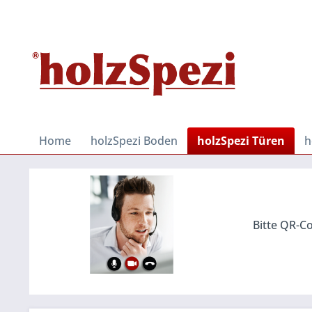
Home
holzSpezi Boden
holzSpezi Türen
h
Bitte QR-Co