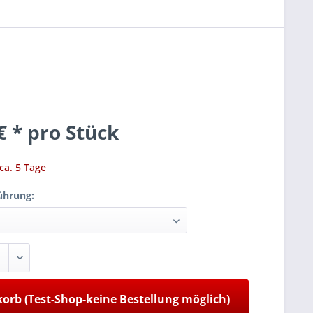
€ * pro Stück
 ca. 5 Tage
ührung:
orb (Test-Shop-keine Bestellung möglich)